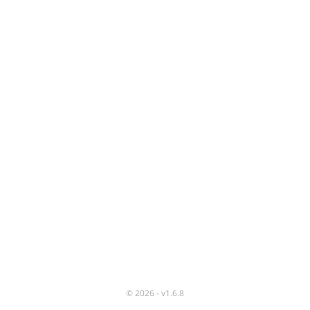
©
2026
- v
1.6.8